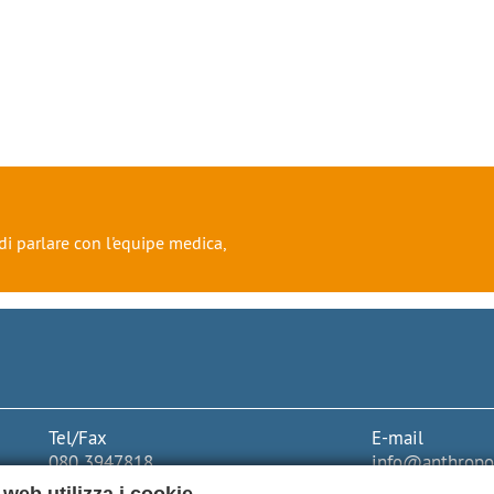
di parlare con l'equipe medica,
Tel/Fax
E-mail
080 3947818
info@anthropos