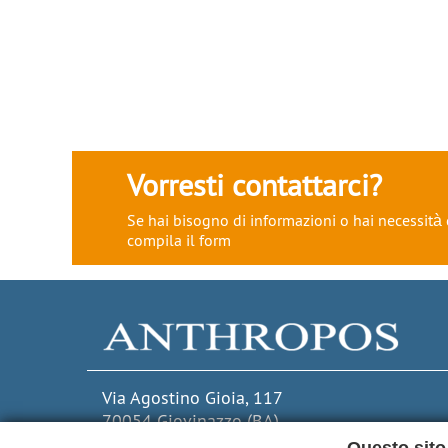
Vorresti contattarci?
Se hai bisogno di informazioni o hai necessità 
compila il form
Via Agostino Gioia, 117
70054 Giovinazzo (BA)
P.IVA 03469180727